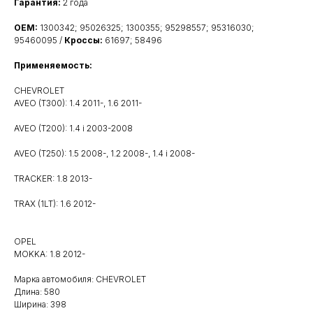
Гарантия:
2 года
OEM:
1300342; 95026325; 1300355; 95298557; 95316030;
95460095 /
Кроссы:
61697; 58496
Применяемость:
CHEVROLET
AVEO (T300): 1.4 2011-, 1.6 2011-
AVEO (T200): 1.4 i 2003-2008
AVEO (T250): 1.5 2008-, 1.2 2008-, 1.4 i 2008-
TRACKER: 1.8 2013-
TRAX (1LT): 1.6 2012-
OPEL
MOKKA: 1.8 2012-
Марка автомобиля: CHEVROLET
Длина: 580
Ширина: 398