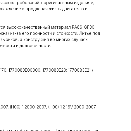
ысоких требований к оригинальным изделиям,
хлаждение и продлевая жизнь двигателю и
ся высококачественный материал PA66-GF30
кна) из-за его прочности и стойкости. Литье под
зырьков, а конструкция во многих случаях
чности и долговечности.
170; 1770083E00000; 1770083E20; 1770083E21 /
-2007, (H00) 1 2000-2007, (H00) 1.2 16V 2000-2007