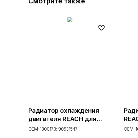
Смотрите также
Радиатор охлаждения
Рад
двигателя REACH для
REAC
OPEL CORSA B 1.0 I 12V;
(M75
OEM: 1300173; 90531547
OEM: 1
1997-2000 (1.40.14436.523,
(1.18