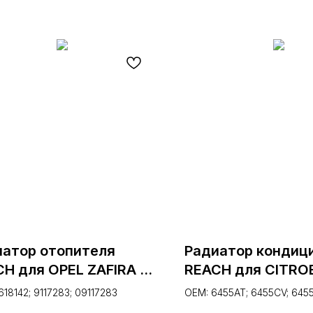
иатор отопителя
Радиатор кондиц
H для OPEL ZAFIRA B
REACH для CITRO
_) 1.8; 2005-
BERLINGO 1.1/1.4/1.
618142; 9117283; 09117283
OEM: 6455AT; 6455CV; 645
.11072, 18-11072)
1997- (1.30.0005.P
9637416580; 6455EX; 9645