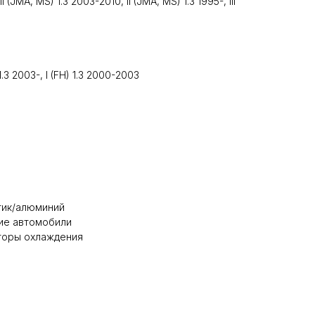
II (JMA, MS) 1.3 2003-2010, II (JMA, MS) 1.3 1995-, III
) 1.3 2003-, I (FH) 1.3 2000-2003
стик/алюминий
ие автомобили
аторы охлаждения