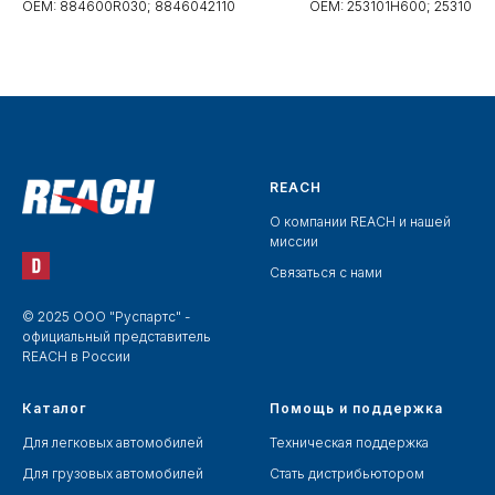
OEM: 884600R030; 8846042110
OEM: 253101H600; 253101H6
(1.31.4232.PDH, 31-4232)
(1.40.21580.126, 40-
253101H610AS; 253102H600
253102H660; 253102L600;
253102L660
REACH
О компании REACH и нашей
миссии
Связаться с нами
© 2025 ООО "Руспартс" -
официальный представитель
REACH в России
Каталог
Помощь и поддержка
Для легковых автомобилей
Техническая поддержка
Для грузовых автомобилей
Стать дистрибьютором