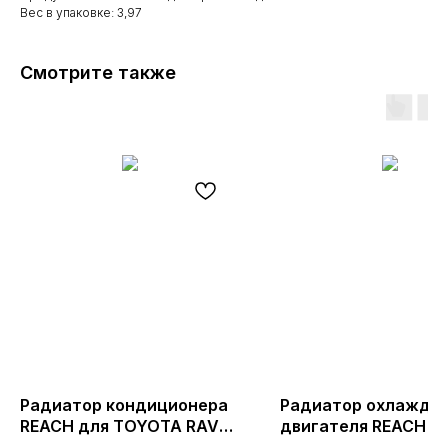
Вес в упаковке: 3,97
Смотрите также
Радиатор кондиционера
Радиатор охлажде
REACH для TOYOTA RAV4
двигателя REACH дл
LE L4 2.5L; 2013-2018
CEE'D; 2008-2012