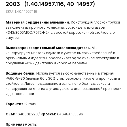
2003- (1.40.14957.116, 40-14957)
SKU:
1.40.14957.116
Материал сердцевины алюминий.
Конструкция плоской трубки
выполнена из прочного композита, состоящего из сплавов
4343/3005MOD/7072-H24 с высокой коррозионной стойкостью
изнутри.
Высокопроизводительный маслоохладитель.
Мы
конструируем маслоохладители с учетом высоких требований к
оригинальным изделиям, обеспечивая эффективное охлаждение и
продлевая жизнь двигателю и коробке передач.
Водяные бачки.
Используется высококачественный материал
PA66-GF30 (нейлон 66 с 30% стекловолокна) из-за его прочности и
стойкости. Литье под давлением выполнено без пузырьков, а
конструкция во многих случаях усилена для повышенной прочности
и долговечности.
Гарантия:
2 года
OEM:
164000D220 /
Кроссы:
64648A; 53396
Применяемость: