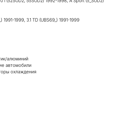
.0 i (52SUD2, 55SUD2) 1992-1998, A Sport (5_SUD2)
 1991-1999, 3.1 TD (UBS69_) 1991-1999
стик/алюминий
ие автомобили
аторы охлаждения