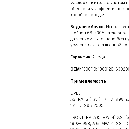
маслоохладители с учетом в
обеспечивая эффективное о
коробке передач.
Водяные бачки.
Использует
(нейлон 66 с 30% стекловоло
давлением выполнено без пу
усилена для повышенной про
Гарантия:
2 года
OEM:
1300119; 1300120; 63020
Применяемость:
OPEL
ASTRA: G (F35_) 1.7 TD 1998-20
1.7 TD 1998-2005
FRONTERA: A (5_MWL4) 2.2 i 
1992-1998, A (5_MWL4) 2.3 TD