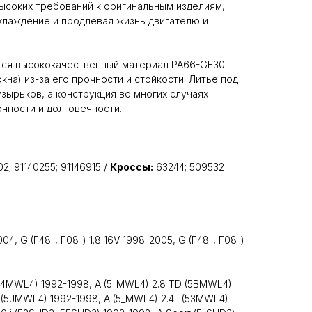
ысоких требований к оригинальным изделиям,
хлаждение и продлевая жизнь двигателю и
ся высококачественный материал PA66-GF30
кна) из-за его прочности и стойкости. Литье под
зырьков, а конструкция во многих случаях
чности и долговечности.
02; 91140255; 91146915 /
Кроссы:
63244; 509532
04, G (F48_, F08_) 1.8 16V 1998-2005, G (F48_, F08_)
(54MWL4) 1992-1998, A (5_MWL4) 2.8 TD (5BMWL4)
 (5JMWL4) 1992-1998, A (5_MWL4) 2.4 i (53MWL4)