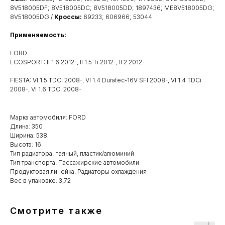
8V518005DF; 8V518005DC; 8V518005DD; 1897436; ME8V518005DG;
8V518005DG /
Кроссы:
69233; 606966; 53044
Применяемость:
FORD
ECOSPORT: II 1.6 2012-, II 1.5 Ti 2012-, II 2 2012-
FIESTA: VI 1.5 TDCi 2008-, VI 1.4 Duratec-16V SFI 2008-, VI 1.4 TDCi
2008-, VI 1.6 TDCi 2008-
Марка автомобиля: FORD
Длина: 350
Ширина: 538
Высота: 16
Тип радиатора: паяный, пластик/алюминий
Тип транспорта: Пассажирские автомобили
Продуктовая линейка: Радиаторы охлаждения
Вес в упаковке: 3,72
Смотрите также