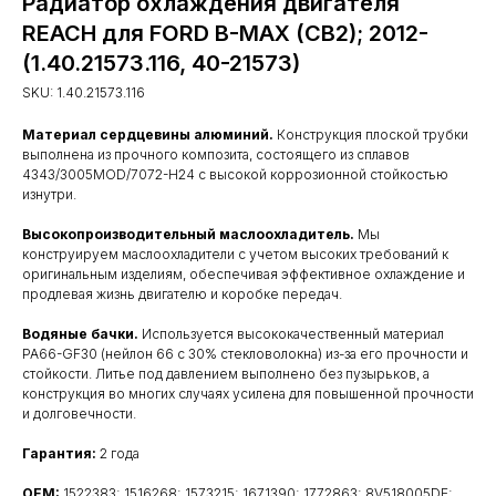
Радиатор охлаждения двигателя
REACH для FORD B-MAX (CB2); 2012-
(1.40.21573.116, 40-21573)
SKU:
1.40.21573.116
Материал сердцевины алюминий.
Конструкция плоской трубки
выполнена из прочного композита, состоящего из сплавов
4343/3005MOD/7072-H24 с высокой коррозионной стойкостью
изнутри.
Высокопроизводительный маслоохладитель.
Мы
конструируем маслоохладители с учетом высоких требований к
оригинальным изделиям, обеспечивая эффективное охлаждение и
продлевая жизнь двигателю и коробке передач.
Водяные бачки.
Используется высококачественный материал
PA66-GF30 (нейлон 66 с 30% стекловолокна) из-за его прочности и
стойкости. Литье под давлением выполнено без пузырьков, а
конструкция во многих случаях усилена для повышенной прочности
и долговечности.
Гарантия:
2 года
OEM:
1522383; 1516268; 1573215; 1671390; 1772863; 8V518005DE;