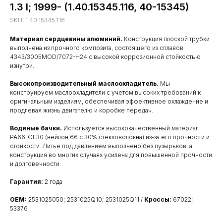
1.3 I; 1999- (1.40.15345.116, 40-15345)
SKU:
1.40.15345.116
Материал сердцевины алюминий.
Конструкция плоской трубки
выполнена из прочного композита, состоящего из сплавов
4343/3005MOD/7072-H24 с высокой коррозионной стойкостью
изнутри.
Высокопроизводительный маслоохладитель.
Мы
конструируем маслоохладители с учетом высоких требований к
оригинальным изделиям, обеспечивая эффективное охлаждение и
продлевая жизнь двигателю и коробке передач.
Водяные бачки.
Используется высококачественный материал
PA66-GF30 (нейлон 66 с 30% стекловолокна) из-за его прочности и
стойкости. Литье под давлением выполнено без пузырьков, а
конструкция во многих случаях усилена для повышенной прочности
и долговечности.
Гарантия:
2 года
OEM:
2531025050; 2531025Q10; 2531025Q11 /
Кроссы:
67022;
53376