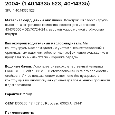
2004- (1.40.14335.523, 40-14335)
SKU:
1.40.14335.523
Материал сердцевины алюминий.
Конструкция плоской трубки
выполнена из прочного композита, состоящего из сплавов
4343/3005MOD/7072-H24 с высокой коррозионной стойкостью
изнутри.
Высокопроизводительный маслоохладитель.
Мы
конструируем маслоохладители с учетом высоких требований к
оригинальным изделиям, обеспечивая эффективное охлаждение и
продлевая жизнь двигателю и коробке передач.
Водяные бачки.
Используется высококачественный материал
PA66-GF30 (нейлон 66 с 30% стекловолокна) из-за его прочности и
стойкости. Литье под давлением выполнено без пузырьков, а
конструкция во многих случаях усилена для повышенной прочности
и долговечности.
Гарантия:
2 года
OEM:
1300265; 13145210 /
Кроссы:
63027A; 53441
Применяемость: