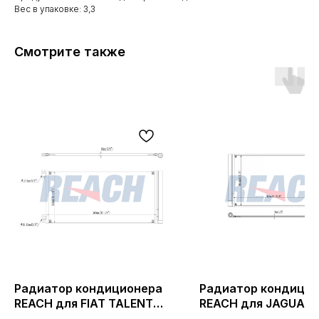
Вес в упаковке: 3,3
Смотрите также
Радиатор кондиционера
Радиатор кондици
REACH для FIAT TALENTO
REACH для JAGUAR 
1.6 D; 2016- (1.30.9824.PD,
2015- (1.30.5675.PDH