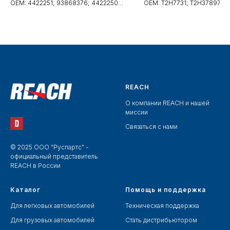
OEM: 4422251; 93868376; 4422250;
OEM: T2H7731; T2H37897; 
30-9824)
5675)
93868375; 921008178R;
921000022R; 6000617663;
6000617664; 2765000Q3A;
2765000Q2M
REACH
О компании REACH и нашей
миссии
Связаться с нами
© 2025 ООО "Руспартс" -
официальный представитель
REACH в России
Каталог
Помощь и поддержка
Для легковых автомобилей
Техническая поддержка
Для грузовых автомобилей
Стать дистрибьютором