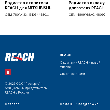
Радиатор отопителя
Радиатор охлажде
REACH для MITSUBISHI
двигателя REACH д
LANCER VIII (CY/Z_A) 1.5
CHRYSLER
OEM: 7801A133; 1610544580;
OEM: 4809168AC; 4809219
(CY2A); 2007- (1.18.12448,
TOWN/COUNTRY 3.3
6448S1; 7801A986
4809225AE; 4809168AD;
18-12448)
2001-2004 (1.41.2311.
4809225AF; 4809168; K480
41-2311)
K4809168AC; K4809168AD;
K4809219AD; K4809225;
K4809225AC; K4809225AD;
K4809225AE; K4809225AF;
K4809225AG; 4809225AC;
4809225AD; 4809225AG;
4809225AH; 4809225; DS2
REACH
О компании REACH и нашей
миссии
Связаться с нами
© 2025 ООО "Руспартс" -
официальный представитель
REACH в России
Каталог
Помощь и поддержка