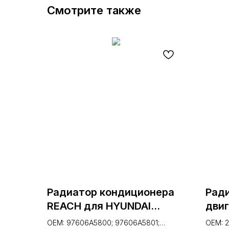
Смотрите также
Радиатор кондиционера
Рад
REACH для HYUNDAI
дви
ELANTRA 11- DIESEL
HYUN
OEM: 97606A5800; 97606A5801;
OEM: 2