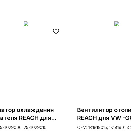
иатор охлаждения
Вентилятор отоп
гателя REACH для
REACH для VW -G
DAI ELANTRA 1.5 I;
03- (1.16.12012, 16-
531029000; 2531029010
OEM: 1K1819015; 1K1819015C;