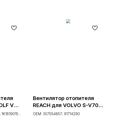
ителя
Вентилятор отопителя
OLF V
REACH для VOLVO S-V70
12012)
96- (1.16.12000, 16-12000)
 1K1819015E;
OEM: 307554857; 91714290