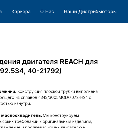
а
Карьера
О Нас
Наши Дистрибьюторы
дения двигателя REACH для
792.534, 40-21792)
юминий.
Конструкция плоской трубки выполнена
тоящего из сплавов 4343/3005MOD/7072-H24 с
остью изнутри.
 маслоохладитель.
Мы конструируем
ысоких требований к оригинальным изделиям,
хлаждение и продлевая жизнь двигателю и