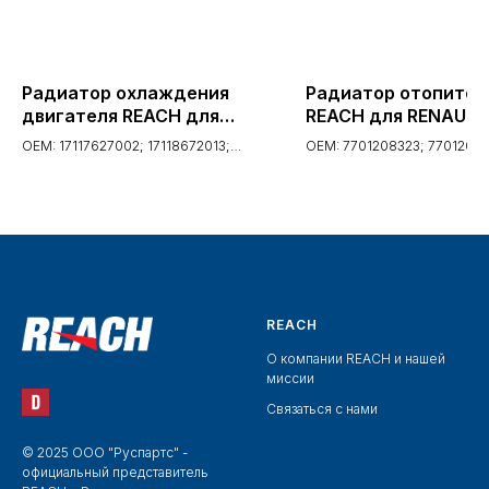
Радиатор охлаждения
Радиатор отопител
двигателя REACH для
REACH для RENAULT
BMW 5 (F10, F18) 520 I;
MEGANE II (02-) 1.6 I 
OEM: 17117627002; 17118672013;
OEM: 7701208323; 77012077
2011- (1.40.22383.032, 40-
2002- (1.18.15080, 18
17118672014; 17117627001
22383)
15080)
REACH
О компании REACH и нашей
миссии
Связаться с нами
© 2025 ООО "Руспартс" -
официальный представитель