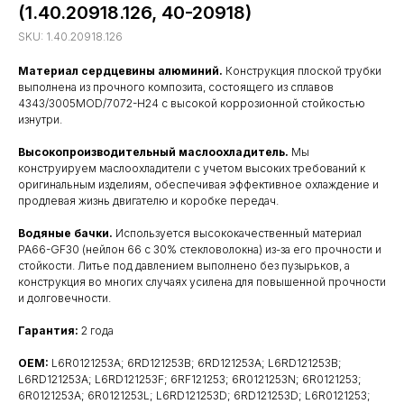
(1.40.20918.126, 40-20918)
SKU:
1.40.20918.126
Материал сердцевины алюминий.
Конструкция плоской трубки
выполнена из прочного композита, состоящего из сплавов
4343/3005MOD/7072-H24 с высокой коррозионной стойкостью
изнутри.
Высокопроизводительный маслоохладитель.
Мы
конструируем маслоохладители с учетом высоких требований к
оригинальным изделиям, обеспечивая эффективное охлаждение и
продлевая жизнь двигателю и коробке передач.
Водяные бачки.
Используется высококачественный материал
PA66-GF30 (нейлон 66 с 30% стекловолокна) из-за его прочности и
стойкости. Литье под давлением выполнено без пузырьков, а
конструкция во многих случаях усилена для повышенной прочности
и долговечности.
Гарантия:
2 года
OEM:
L6R0121253A; 6RD121253B; 6RD121253A; L6RD121253B;
L6RD121253A; L6RD121253F; 6RF121253; 6R0121253N; 6R0121253;
6R0121253A; 6R0121253L; L6RD121253D; 6RD121253D; L6R0121253;