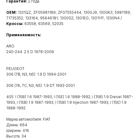
Гарантия:
2 года
OEM:
1331QZ; ZF05981189; ZF07555444; 1300J9; 1300K3; 5981189;
71735352; 133164; 95646181; 1300S2; 1301EG; 1301YP; 1330N4 /
Кроссы:
63558; 63569; 52035
Применяемость:
ARO
240-244: 2.5 D 1978-2006
PEUGEOT
306 (7B, N3, N5): 1.9 D 1994-2001
306 (7A, 7C, N3, N5): 1.9 DT 1993-2001
405: I (15B) 1.6 1987-1993, I (15E) 1.6 1988-1992, I (15B) 1.9 Diesel 1987-
1993, I (15B) 1.9 1987-1993, I (15B) 1.9 Injection 1987-1993, I (15E) 1.9
1988-1992
Марка автомобиля: FIAT
Длина: 664
Ширина: 416
Высота: 34