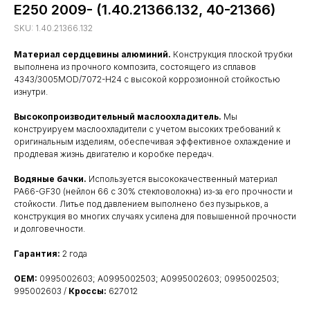
E250 2009- (1.40.21366.132, 40-21366)
SKU:
1.40.21366.132
Материал сердцевины алюминий.
Конструкция плоской трубки
выполнена из прочного композита, состоящего из сплавов
4343/3005MOD/7072-H24 с высокой коррозионной стойкостью
изнутри.
Высокопроизводительный маслоохладитель.
Мы
конструируем маслоохладители с учетом высоких требований к
оригинальным изделиям, обеспечивая эффективное охлаждение и
продлевая жизнь двигателю и коробке передач.
Водяные бачки.
Используется высококачественный материал
PA66-GF30 (нейлон 66 с 30% стекловолокна) из-за его прочности и
стойкости. Литье под давлением выполнено без пузырьков, а
конструкция во многих случаях усилена для повышенной прочности
и долговечности.
Гарантия:
2 года
OEM:
0995002603; A0995002503; A0995002603; 0995002503;
995002603 /
Кроссы:
627012