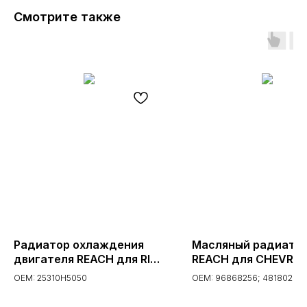
Смотрите также
Радиатор охлаждения
Масляный радиато
двигателя REACH для RIO;
REACH для CHEVRO
2017- (1.40.22750.116, 40-
CAPTIVA (C100, C14
OEM: 25310H5050
OEM: 96868256; 4818024; 2
22750)
(06-) 2.2 CDTi (1.24.1
4820862
24-11091)