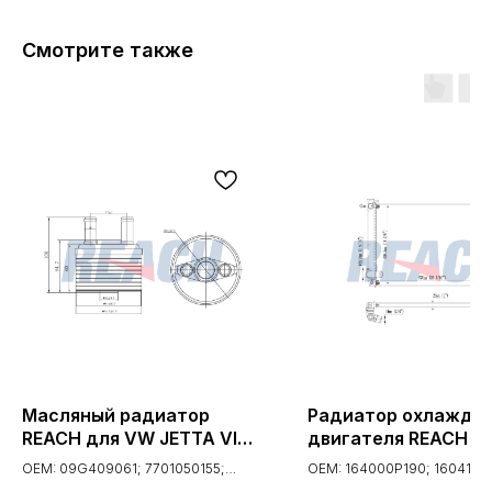
Смотрите также
Масляный радиатор
Радиатор охлажде
REACH для VW JETTA VI
двигателя REACH д
(162) 1.6; 2010- (1.24.12015,
LEXUS RX 350 3.5 V6
OEM: 09G409061; 7701050155;
OEM: 164000P190; 160410P
24-12015)
2007-2009 (1.41.130
7701059670; 7701068748;
160410P190; 1604131480;