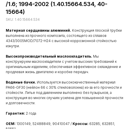
/1.6; 1994-2002 (1.40.15664.534, 40-
15664)
SKU:
1.40.15664.534
Материал сердцевины алюминий.
Конструкция плоской трубки
выполнена из прочного композита, состоящего из сплавов
4343/3005MOD/7072-H24 с высокой коррозионной стойкостью
изнутри.
Высокопроизводительный маслоохладитель.
Мы
конструируем маслоохладители с учетом высоких требований к
оригинальным изделиям, обеспечивая эффективное охлаждение и
продлевая жизнь двигателю и коробке передач.
Водяные бачки.
Используется высококачественный материал
PA66-GF30 (нейлон 66 с 30% стекловолокна) из-за его прочности и
стойкости. Литье под давлением выполнено без пузырьков, а
конструкция во многих случаях усилена для повышенной прочности
и долговечности.
Гарантия:
2 года
OEM:
1300149; 52488849; 90410047 /
Кроссы:
63285; 632851;
50551