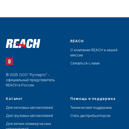
41-13019)
216068Y000
164000P180; 1604131491;
1604131490
REACH
О компании REACH и нашей
миссии
Связаться с нами
© 2025 ООО "Руспартс" -
официальный представитель
REACH в России
Каталог
Помощь и поддержка
Для легковых автомобилей
Техническая поддержка
Для грузовых автомобилей
Стать дистрибьютором
Для легких коммерческих
автомобилей