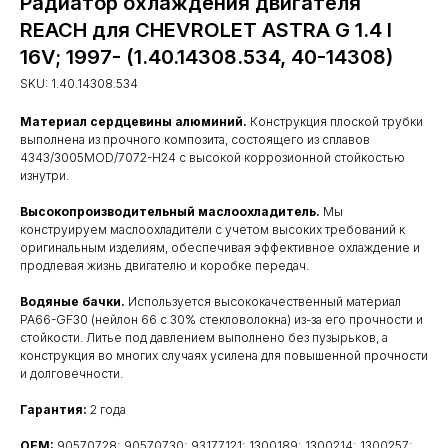
Радиатор охлаждения двигателя
REACH для CHEVROLET ASTRA G 1.4 I
16V; 1997- (1.40.14308.534, 40-14308)
SKU:
1.40.14308.534
Материал сердцевины алюминий.
Конструкция плоской трубки
выполнена из прочного композита, состоящего из сплавов
4343/3005MOD/7072-H24 с высокой коррозионной стойкостью
изнутри.
Высокопроизводительный маслоохладитель.
Мы
конструируем маслоохладители с учетом высоких требований к
оригинальным изделиям, обеспечивая эффективное охлаждение и
продлевая жизнь двигателю и коробке передач.
Водяные бачки.
Используется высококачественный материал
PA66-GF30 (нейлон 66 с 30% стекловолокна) из-за его прочности и
стойкости. Литье под давлением выполнено без пузырьков, а
конструкция во многих случаях усилена для повышенной прочности
и долговечности.
Гарантия:
2 года
OEM:
90570728; 90570730; 93177121; 1300189; 1300214; 1300257;