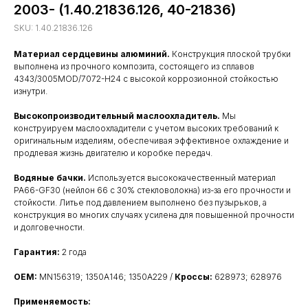
2003- (1.40.21836.126, 40-21836)
SKU:
1.40.21836.126
Материал сердцевины алюминий.
Конструкция плоской трубки
выполнена из прочного композита, состоящего из сплавов
4343/3005MOD/7072-H24 с высокой коррозионной стойкостью
изнутри.
Высокопроизводительный маслоохладитель.
Мы
конструируем маслоохладители с учетом высоких требований к
оригинальным изделиям, обеспечивая эффективное охлаждение и
продлевая жизнь двигателю и коробке передач.
Водяные бачки.
Используется высококачественный материал
PA66-GF30 (нейлон 66 с 30% стекловолокна) из-за его прочности и
стойкости. Литье под давлением выполнено без пузырьков, а
конструкция во многих случаях усилена для повышенной прочности
и долговечности.
Гарантия:
2 года
OEM:
MN156319; 1350A146; 1350A229 /
Кроссы:
628973; 628976
Применяемость: