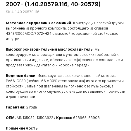
2007- (1.40.20579.116, 40-20579)
SKU:
1.40.20579.116
Материал сердцевины алюминий.
Конструкция плоской трубки
выполнена из прочного композита, состоящего из сплавов
4343/3005MOD/7072-H24 с высокой коррозионной стойкостью
изнутри.
Высокопроизводительный маслоохладитель.
Мы
конструируем маслоохладители с учетом высоких требований к
оригинальным изделиям, обеспечивая эффективное охлаждение и
продлевая жизнь двигателю и коробке передач.
Водяные бачки.
Используется высококачественный материал
PA66-GF30 (нейлон 66 с 30% стекловолокна) из-за его прочности и
стойкости. Литье под давлением выполнено без пузырьков, а
конструкция во многих случаях усилена для повышенной прочности
и долговечности.
Гарантия:
2 года
OEM:
MN135032; 1350A922 /
Кроссы:
628965; 53908
Применяемость: