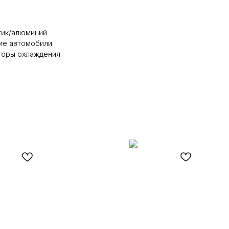
стик/алюминий
ие автомобили
аторы охлаждения