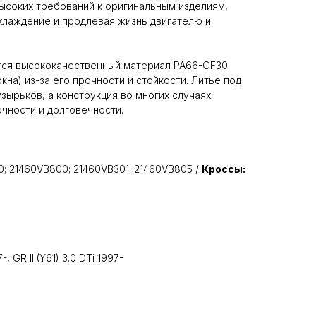
ысоких требований к оригинальным изделиям,
хлаждение и продлевая жизнь двигателю и
ся высококачественный материал PA66-GF30
кна) из-за его прочности и стойкости. Литье под
зырьков, а конструкция во многих случаях
чности и долговечности.
0; 21460VB800; 21460VB301; 21460VB805 /
Кроссы:
-, GR II (Y61) 3.0 DTi 1997-