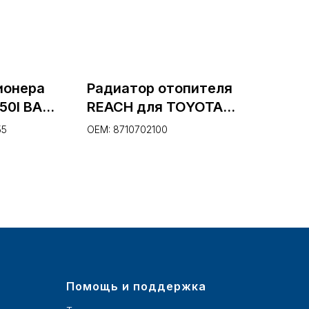
ионера
Радиатор отопителя
50I BASE
REACH для TOYOTA
9
COROLLA (_E12_) 1.6 VVT-i;
55
OEM: 8710702100
1-
2002-2006 (1.18.12463, 18-
12463)
Помощь и поддержка