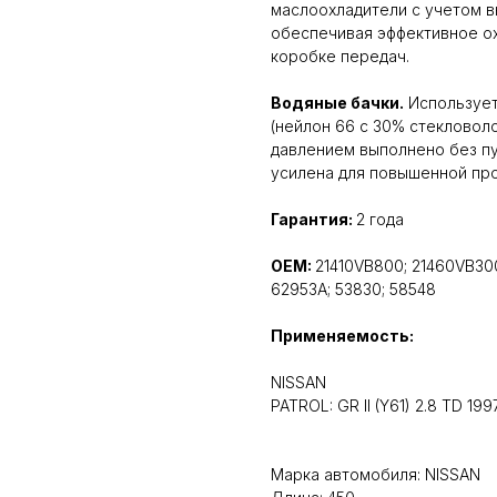
маслоохладители с учетом в
обеспечивая эффективное о
коробке передач.
Водяные бачки.
Использует
(нейлон 66 с 30% стекловоло
давлением выполнено без пу
усилена для повышенной про
Гарантия:
2 года
OEM:
21410VB800; 21460VB30
62953A; 53830; 58548
Применяемость:
NISSAN
PATROL: GR II (Y61) 2.8 TD 1997
Марка автомобиля: NISSAN