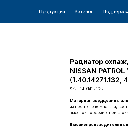
Продукция
Каталог
Поддержк
Радиатор охлаж
NISSAN PATROL Y
(1.40.14271.132, 
SKU:
1.40.14271.132
Материал сердцевины ал
из прочного композита, сос
высокой коррозионной стойк
Высокопроизводительный